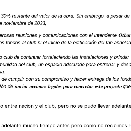
 30% restante del valor de la obra. Sin embargo, a pesar de
 de noviembre de 2023,
erosas reuniones y comunicaciones con el intendente 𝐎𝐭𝐡𝐚𝐫 𝐌𝐚𝐜𝐡
s fondos al club ni el inicio de la edificación del tan anhela
 club de continuar fortaleciendo las instalaciones y brindar
omunidad del club, un espacio adecuado para entrenar y desa
ma.
es de cumplir con su compromiso y hacer entrega de los fond
𝐜𝐜𝐢𝐨𝐧𝐞𝐬 𝐥𝐞𝐠𝐚𝐥𝐞𝐬 𝐩𝐚𝐫𝐚 𝐜𝐨𝐧𝐜𝐫𝐞𝐭𝐚𝐫 𝐞𝐬𝐭𝐞 𝐩𝐫𝐨𝐲𝐞𝐜𝐭𝐨
o entre nacion y el club, pero no se pudo llevar adelante
var adelante mucho tiempo antes pero como no recibimos 