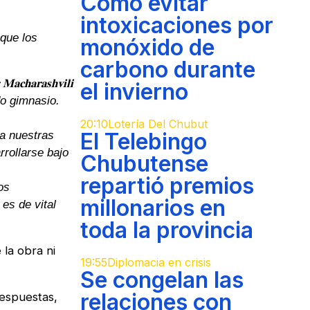
Cómo evitar
intoxicaciones por
 que los
monóxido de
carbono durante
𝐫𝐚𝐬𝐡𝐯𝐢𝐥𝐢
el invierno
do gimnasio.
20:10
Lotería Del Chubut
El Telebingo
 a nuestras
rrollarse bajo
Chubutense
repartió premios
os
millonarios en
 que es de vital
toda la provincia
 la obra ni
19:55
Diplomacia en crisis
Se congelan las
relaciones con
respuestas,