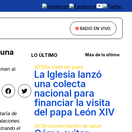
RADIO EN VIVO
 una
LO ÚLTIMO
Más de lo último
20:55
la visita del papa
aman al
La Iglesia lanzó
una colecta
nacional para
financiar la visita
del papa León XIV
etaría de
alaciones.
20:35
recomendación de salud
strando el