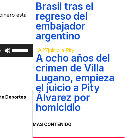
Brasil tras el
regreso del
dinero está
embajador
argentino
Utiliza
19:27
juicio a Pity
0
A ocho años del
las
teclas
crimen de Villa
de
Lugano, empieza
flecha
el juicio a Pity
arriba/abajo
para
Álvarez por
de
Deportes
aumentar
homicidio
o
disminuir
MÁS CONTENIDO
el
volumen.