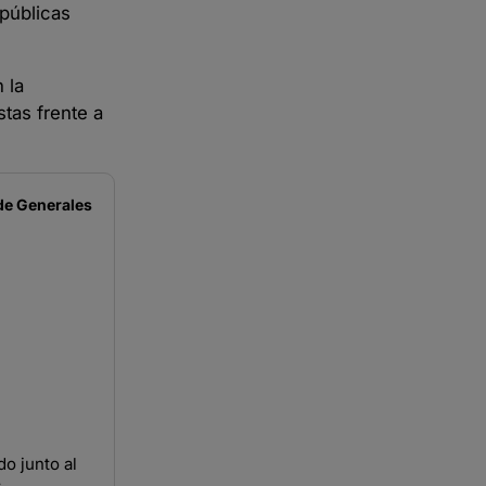
 públicas
 la
tas frente a
de
Generales
do junto al