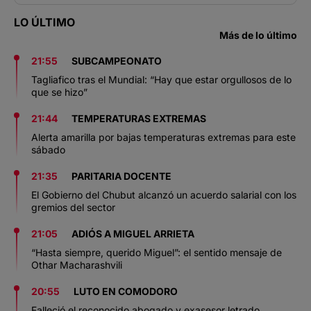
LO ÚLTIMO
Más de lo último
21:55
SUBCAMPEONATO
Tagliafico tras el Mundial: “Hay que estar orgullosos de lo
que se hizo”
21:44
TEMPERATURAS EXTREMAS
Alerta amarilla por bajas temperaturas extremas para este
sábado
21:35
PARITARIA DOCENTE
El Gobierno del Chubut alcanzó un acuerdo salarial con los
gremios del sector
21:05
ADIÓS A MIGUEL ARRIETA
“Hasta siempre, querido Miguel”: el sentido mensaje de
Othar Macharashvili
20:55
LUTO EN COMODORO
Falleció el reconocido abogado y exasesor letrado