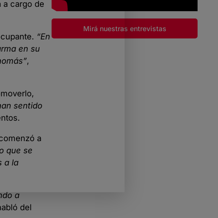
a a cargo de
Mirá nuestras entrevistas
ocupante.
“En
 arma en su
 nomás”
,
omoverlo,
han sentido
entos.
e comenzó a
ro que se
 a la
ndo a
habló del