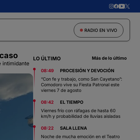
RADIO EN VIVO
 caso
LO ÚLTIMO
Más de lo último
 intimidante
08:49
PROCESIÓN Y DEVOCIÓN
“Con fe y trabajo, como San Cayetano”:
Comodoro vive su Fiesta Patronal este
viernes 7 de agosto
08:42
EL TIEMPO
Viernes frío con ráfagas de hasta 60
km/h y probabilidad de lluvias aisladas
08:22
SALA LLENA
Noche de mucha emoción en el Teatro