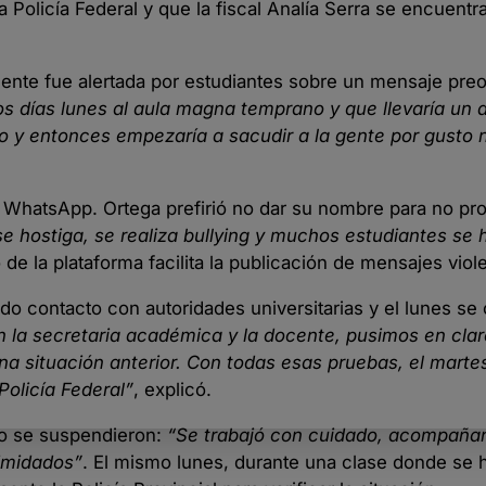
 Policía Federal y que la fiscal Analía Serra se encuentr
cente fue alertada por estudiantes sobre un mensaje pre
os días lunes al aula magna temprano y que llevaría un
so y entonces empezaría a sacudir a la gente por gusto
e WhatsApp. Ortega prefirió no dar su nombre para no pr
e hostiga, se realiza bullying y muchos estudiantes se 
de la plataforma facilita la publicación de mensajes viol
iado contacto con autoridades universitarias y el lunes s
 la secretaria académica y la docente, pusimos en cla
na situación anterior. Con todas esas pruebas, el martes
olicía Federal”
, explicó.
no se suspendieron:
“Se trabajó con cuidado, acompaña
timidados”
. El mismo lunes, durante una clase donde se 