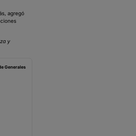
ás, agregó
aciones
nza y
de
Generales