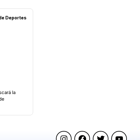
de
Deportes
scará la
de