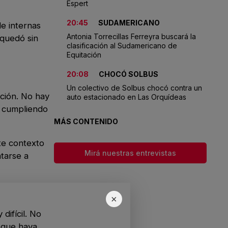
Espert
20:45
SUDAMERICANO
e internas
Antonia Torrecillas Ferreyra buscará la
 quedó sin
clasificación al Sudamericano de
Equitación
20:08
CHOCÓ SOLBUS
Un colectivo de Solbus chocó contra un
cción. No hay
auto estacionado en Las Orquídeas
s cumpliendo
MÁS CONTENIDO
te contexto
Mirá nuestras entrevistas
ntarse a
×
difícil. No
s que haya