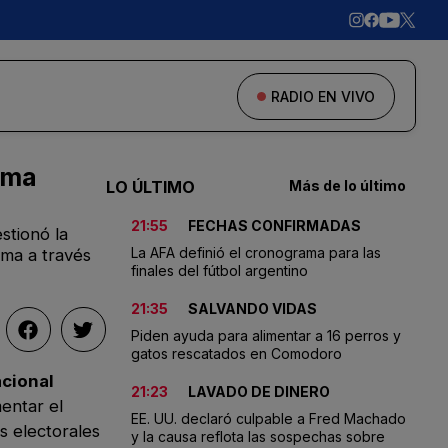
RADIO EN VIVO
ama
LO ÚLTIMO
Más de lo último
21:55
FECHAS CONFIRMADAS
stionó la
La AFA definió el cronograma para las
ima a través
finales del fútbol argentino
21:35
SALVANDO VIDAS
Piden ayuda para alimentar a 16 perros y
gatos rescatados en Comodoro
acional
21:23
LAVADO DE DINERO
mentar el
EE. UU. declaró culpable a Fred Machado
as electorales
y la causa reflota las sospechas sobre