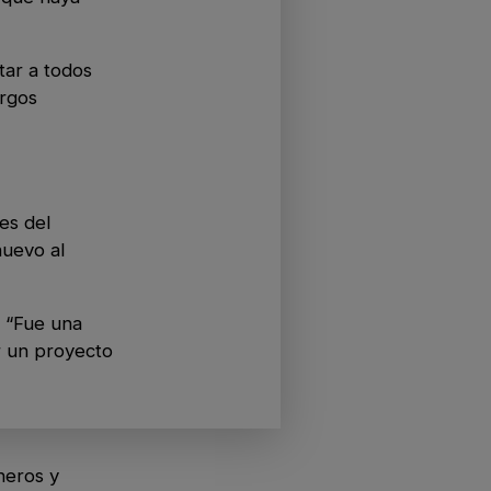
tar a todos
argos
es del
nuevo al
. “Fue una
r un proyecto
neros y