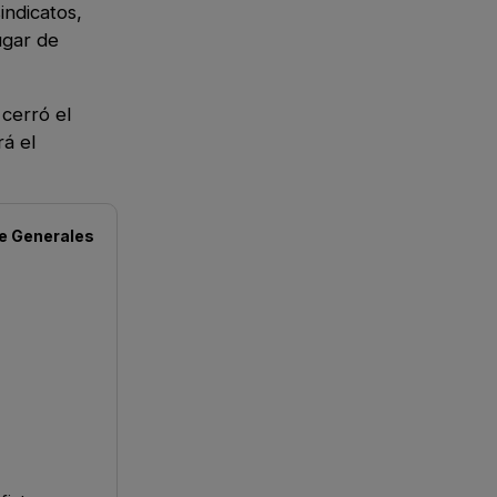
indicatos,
ugar de
cerró el
á el
de
Generales