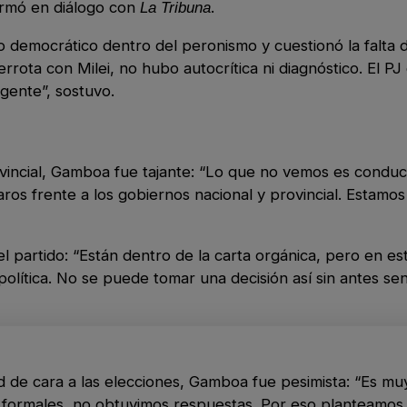
irmó en diálogo con
.
La Tribuna
 democrático dentro del peronismo y cuestionó la falta d
rrota con Milei, no hubo autocrítica ni diagnóstico. El PJ
 gente”, sostuvo.
ovincial, Gamboa fue tajante: “Lo que no vemos es condu
ros frente a los gobiernos nacional y provincial. Estamo
 partido: “Están dentro de la carta orgánica, pero en es
política. No se puede tomar una decisión así sin antes se
d de cara a las elecciones, Gamboa fue pesimista: “Es muy 
as formales, no obtuvimos respuestas. Por eso planteamo