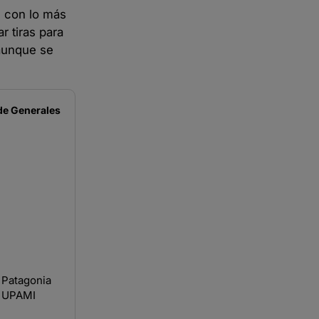
s con lo más
r tiras para
 aunque se
de
Generales
 Patagonia
o UPAMI