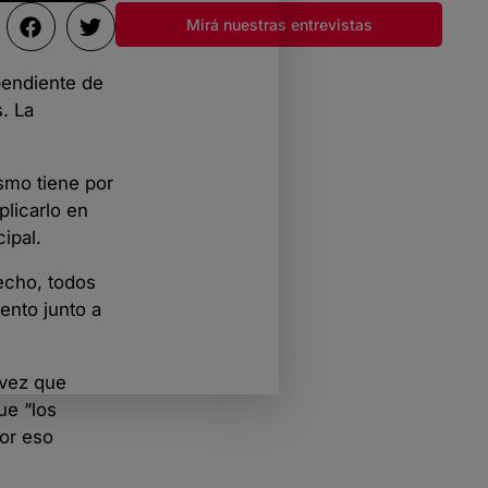
Mirá nuestras entrevistas
pendiente de
. La
ismo tiene por
plicarlo en
ipal.
hecho, todos
ento junto a
 vez que
ue “los
Por eso