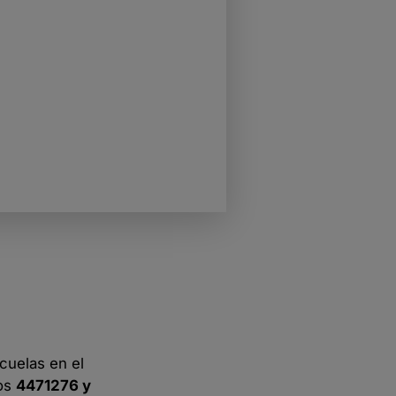
scuelas en el
nos
4471276 y