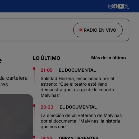
RADIO EN VIVO
LO ÚLTIMO
Más de lo último
e
21:05
EL DOCUMENTAL
da cartelera
Soledad Herrera, emocionada por el
eres
estreno: “Que el teatro esté lleno
demuestra que a la gente le importa
Malvinas”
20:23
EL DOCUMENTAL
La emoción de un veterano de Malvinas
por el documental “Malvinas, la historia
que nos une”
19:23
OBRAS URGENTES