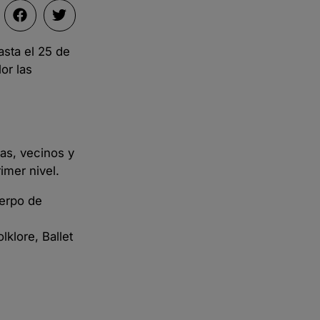
asta el 25 de
or las
ras, vecinos y
imer nivel.
uerpo de
lklore, Ballet