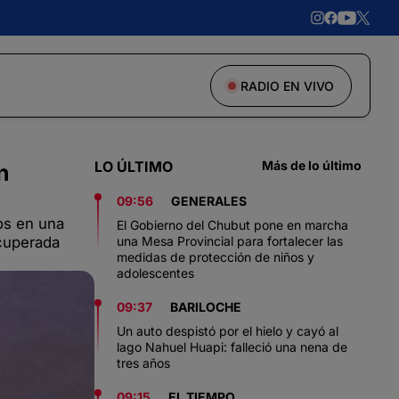
RADIO EN VIVO
LO ÚLTIMO
Más de lo último
n
09:56
GENERALES
os en una
El Gobierno del Chubut pone en marcha
ecuperada
una Mesa Provincial para fortalecer las
medidas de protección de niños y
adolescentes
09:37
BARILOCHE
Un auto despistó por el hielo y cayó al
lago Nahuel Huapi: falleció una nena de
tres años
09:15
EL TIEMPO