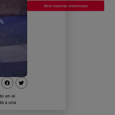
Mirá nuestras entrevistas
do en el
da a una