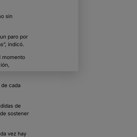
mo sin
 un paro por
s”, indicó.
 el momento
ión,
 de cada
edidas de
 de sostener
ada vez hay