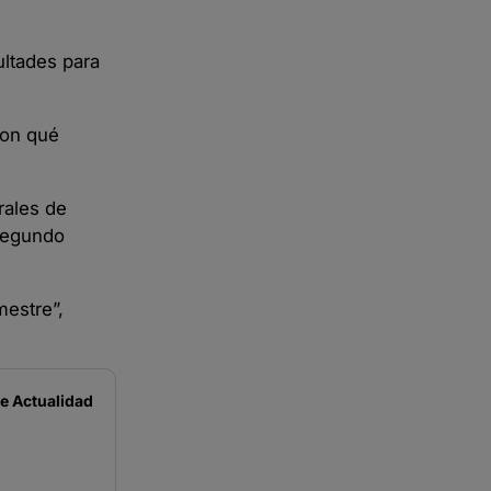
ultades para
con qué
rales de
 segundo
mestre”,
de
Actualidad