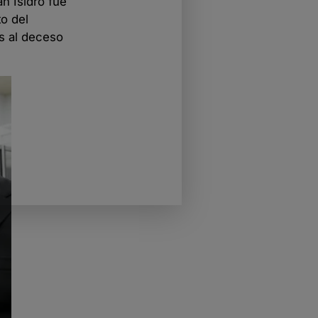
n Isidro fue
to del
es al deceso