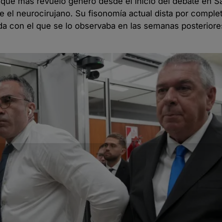
 que más revuelo generó desde el inicio del debate en Sa
be el neurocirujano. Su fisonomía actual dista por comple
ada con el que se lo observaba en las semanas posterior