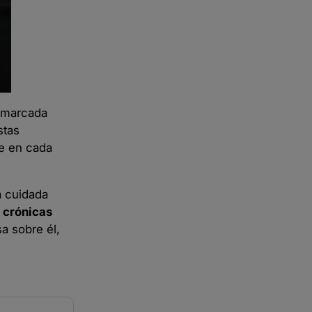
a marcada
stas
te en cada
a cuidada
s crónicas
a sobre él,