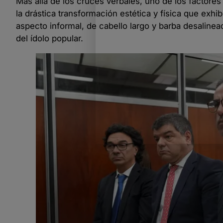
Más allá de los cruces verbales, uno de los factores
la drástica transformación estética y física que exhi
aspecto informal, de cabello largo y barba desaline
del ídolo popular.