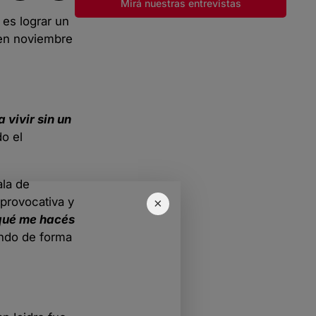
Mirá nuestras entrevistas
 es lograr un
 en noviembre
vivir sin un
do el
ala de
 provocativa y
×
 qué me hacés
endo de forma