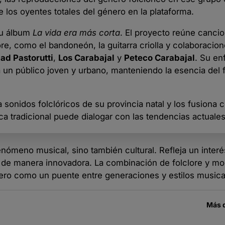
 los oyentes totales del género en la plataforma.
su álbum
La vida era más corta
. El proyecto reúne canci
e, como el bandoneón, la guitarra criolla y colaboracio
ad Pastorutti
,
Los Carabajal
y
Peteco Carabajal
. Su en
a un público joven y urbano, manteniendo la esencia del 
a sonidos folclóricos de su provincia natal y los fusiona 
 tradicional puede dialogar con las tendencias actuale
enómeno musical, sino también cultural. Refleja un interé
rla de manera innovadora. La combinación de folclore y 
ero como un puente entre generaciones y estilos musica
Más 