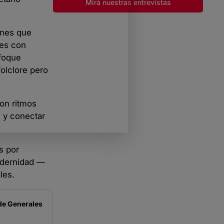
Mirá nuestras entrevistas
ones que
nes con
foque
folclore pero
con ritmos
s y conectar
s por
modernidad —
les.
de
Generales