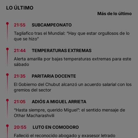
LO ÚLTIMO
Más de lo último
21:55
SUBCAMPEONATO
Tagliafico tras el Mundial: “Hay que estar orgullosos de lo
que se hizo”
21:44
TEMPERATURAS EXTREMAS
Alerta amarilla por bajas temperaturas extremas para este
sábado
21:35
PARITARIA DOCENTE
El Gobierno del Chubut alcanzó un acuerdo salarial con los
gremios del sector
21:05
ADIÓS A MIGUEL ARRIETA
“Hasta siempre, querido Miguel”: el sentido mensaje de
Othar Macharashvili
20:55
LUTO EN COMODORO
Falleció el reconocido abogado y exasesor letrado