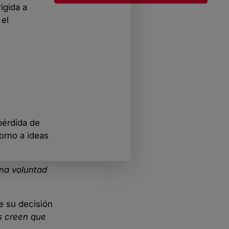
igida a
 el
pérdida de
torno a ideas
na voluntad
e su decisión
s creen que