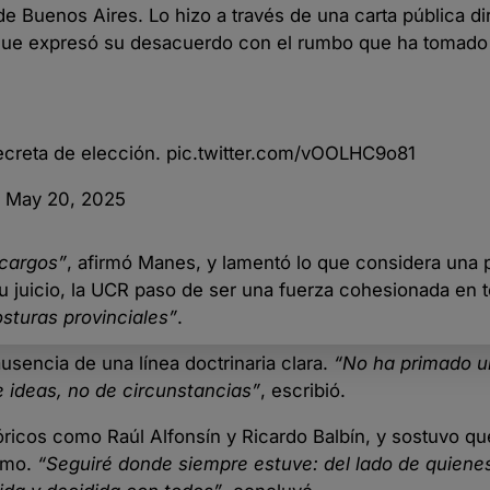
 Buenos Aires. Lo hizo a través de una carta pública dir
a que expresó su desacuerdo con el rumbo que ha tomado
ecreta de elección.
pic.twitter.com/vOOLHC9o81
)
May 20, 2025
 cargos”
, afirmó Manes, y lamentó lo que considera una 
 su juicio, la UCR paso de ser una fuerza cohesionada en 
sturas provinciales”
.
ausencia de una línea doctrinaria clara.
“No ha primado u
e ideas, no de circunstancias”
, escribió.
óricos como Raúl Alfonsín y Ricardo Balbín, y sostuvo qu
smo.
“Seguiré donde siempre estuve: del lado de quiene