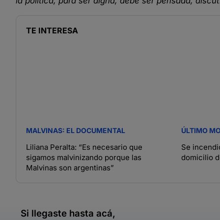
la política, para ser digna, debe ser pensada, discu
TE INTERESA
MALVINAS: EL DOCUMENTAL
ÚLTIMO M
Liliana Peralta: “Es necesario que
Se incendió
sigamos malvinizando porque las
domicilio d
Malvinas son argentinas”
Si llegaste hasta acá,