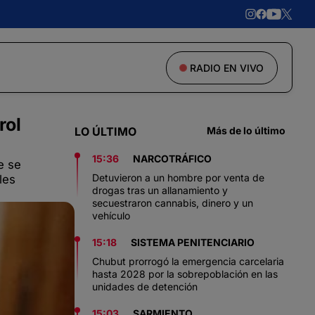
RADIO EN VIVO
rol
LO ÚLTIMO
Más de lo último
15:36
NARCOTRÁFICO
e se
Detuvieron a un hombre por venta de
les
drogas tras un allanamiento y
secuestraron cannabis, dinero y un
vehículo
15:18
SISTEMA PENITENCIARIO
Chubut prorrogó la emergencia carcelaria
hasta 2028 por la sobrepoblación en las
unidades de detención
15:03
SARMIENTO