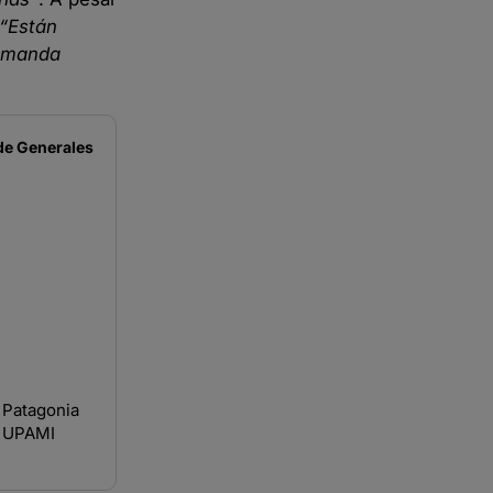
“Están
demanda
de
Generales
 Patagonia
o UPAMI