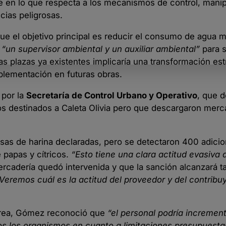
e en lo que respecta a los mecanismos de control, mani
cias peligrosas.
ue el objetivo principal es reducir el consumo de agua m
“un supervisor ambiental y un auxiliar ambiental”
para 
as plazas ya existentes implicaría una transformación est
mplementación en futuras obras.
 por la
Secretaría de Control Urbano y Operativo
, que d
os destinados a Caleta Olivia pero que descargaron merc
sas de harina declaradas, pero se detectaron 400 adicio
 papas y cítricos.
“Esto tiene una clara actitud evasiva d
rcadería quedó intervenida y que la sanción alcanzará ta
Veremos cuál es la actitud del proveedor y del contribu
 área, Gómez reconoció que
“el personal podría increment
os los organismos en cuanto a limitaciones presupuesta