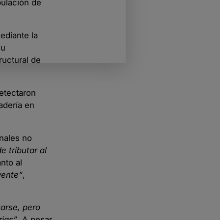
pulación de
ediante la
su
ructural de
etectaron
adería en
nales no
e tributar al
nto al
yente”
,
arse, pero
rias”
. A pesar