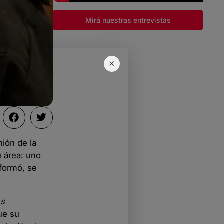
Mirá nuestras entrevistas
×
nión de la
u área: uno
nformó, se
es
ue su