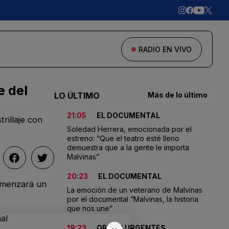
RADIO EN VIVO
e del
LO ÚLTIMO
Más de lo último
21:05
EL DOCUMENTAL
rillaje con
Soledad Herrera, emocionada por el
estreno: “Que el teatro esté lleno
demuestra que a la gente le importa
Malvinas”
20:23
EL DOCUMENTAL
comenzará un
La emoción de un veterano de Malvinas
por el documental “Malvinas, la historia
que nos une”
al
19:23
OBRAS URGENTES