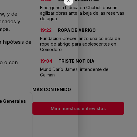
×
Emergencia hídrica en Chubut: buscan
agilizar obras ante la baja de las reservas
ew, y de
de agua
renados y
ampa.
19:22
ROPA DE ABRIGO
Fundación Crecer lanzó una colecta de
a hipótesis de
ropa de abrigo para adolescentes en
Comodoro
19:04
TRISTE NOTICIA
ro o con
Murió Darío James, intendente de
Gaiman
MÁS CONTENIDO
de
Generales
Mirá nuestras entrevistas