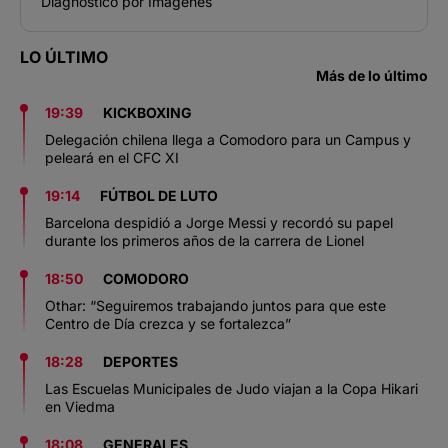
Diagnóstico por Imágenes
LO ÚLTIMO
Más de lo último
19:39
KICKBOXING
Delegación chilena llega a Comodoro para un Campus y
peleará en el CFC XI
19:14
FÚTBOL DE LUTO
Barcelona despidió a Jorge Messi y recordó su papel
durante los primeros años de la carrera de Lionel
18:50
COMODORO
Othar: “Seguiremos trabajando juntos para que este
Centro de Día crezca y se fortalezca”
18:28
DEPORTES
Las Escuelas Municipales de Judo viajan a la Copa Hikari
en Viedma
18:08
GENERALES