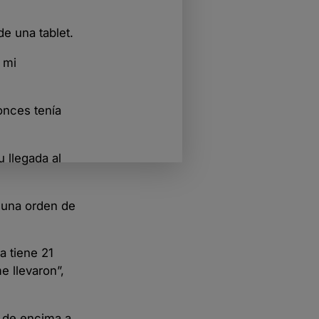
e una tablet.
 mi
onces tenía
 llegada al
a una orden de
a tiene 21
e llevaron”,
e de encima a