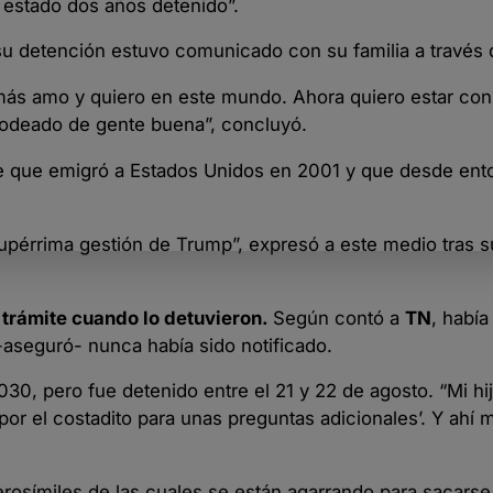
se estado dos años detenido”.
su detención estuvo comunicado con su familia a través d
 más amo y quiero en este mundo. Ahora quiero estar con
rodeado de gente buena”, concluyó.
e que emigró a Estados Unidos en 2001 y que desde ent
pérrima gestión de Trump”, expresó a este medio tras su
 trámite cuando lo detuvieron.
Según contó a
TN
, habí
-aseguró- nunca había sido notificado.
30, pero fue detenido entre el 21 y 22 de agosto. “Mi hij
por el costadito para unas preguntas adicionales’. Y ahí m
erosímiles de las cuales se están agarrando para sacars