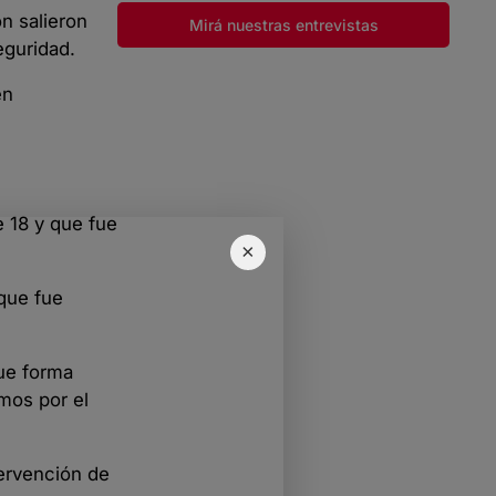
n salieron
Mirá nuestras entrevistas
eguridad.
én
 18 y que fue
×
que fue
que forma
mos por el
tervención de