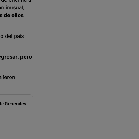
an inusual,
s de ellos
ó del país
egresar, pero
alieron
de
Generales