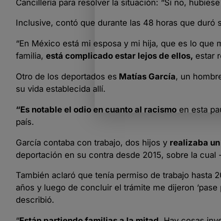
Cancillería para resolver la situación: “Si no, hubie
Inclusive, contó que durante las 48 horas que duró 
“En México está mi esposa y mi hija, que es lo que
familia,
está complicado estar lejos de ellos,
estar 
Otro de los deportados es
Matías García
, un hombr
su vida establecida allí.
“Es notable el odio en cuanto al racismo
en esta pau
país.
García contaba con trabajo, dos hijos y
realizaba un
deportación en su contra desde 2015, sobre la cual 
También aclaró que tenía permiso de trabajo hasta 20
años y luego de concluir el trámite me dijeron ‘pase 
describió.
“
Están partiendo familias a la mitad
. Hay cosas inv