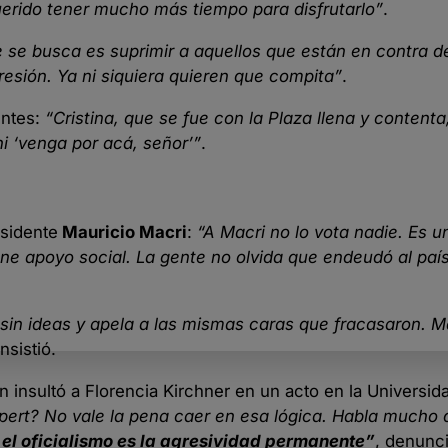
erido tener mucho más tiempo para disfrutarlo”
.
 se busca es suprimir a aquellos que están en contra d
resión. Ya ni siquiera quieren que compita”
.
entes:
“Cristina, que se fue con la Plaza llena y contenta
ni ‘venga por acá, señor’”
.
esidente
Mauricio Macri
:
“A Macri no lo vota nadie. Es un
ne apoyo social. La gente no olvida que endeudó al país
sin ideas y apela a las mismas caras que fracasaron. M
insistió.
en insultó a Florencia Kirchner en un acto en la Universid
Espert? No vale la pena caer en esa lógica. Habla mucho 
 el oficialismo es la agresividad permanente”
, denunci