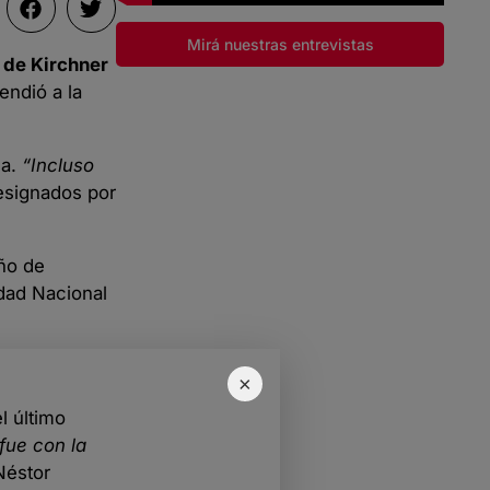
Mirá nuestras entrevistas
 de Kirchner
endió a la
na.
“Incluso
designados por
eño de
idad Nacional
×
l último
fue con la
Néstor