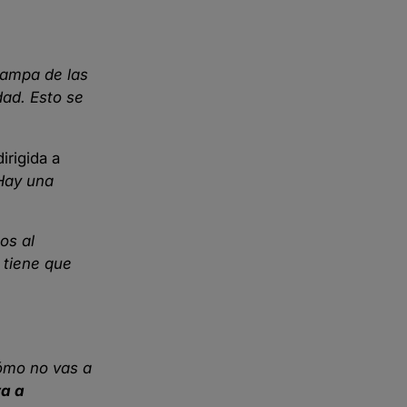
trampa de las
dad. Esto se
irigida a
 Hay una
os al
 tiene que
cómo no vas a
va a