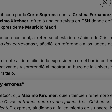
ificada por la
Corte Suprem
a contra
Cristina Fernández
ximo Kirchner
, ofreció una entrevista en C5N donde def
 expresidente
Mauricio Macri
.
putado nacional, al referirse al estado de ánimo de Cristi
 a dos cortesanos”
, añadió, en referencia a los jueces 
ia frente al domicilio de la expresidenta en el barrio port
mpatizantes y sorprendió al mostrar un buzo de la Univers
sitario.
 y errores”
ueblo”
, dijo
Máximo Kirchner
, quien también rememoró e
e Olivos entramos cuatro y nos fuimos tres. Cristina se 
dente”
, expresó, aludiendo al fallecimiento de su padre, 