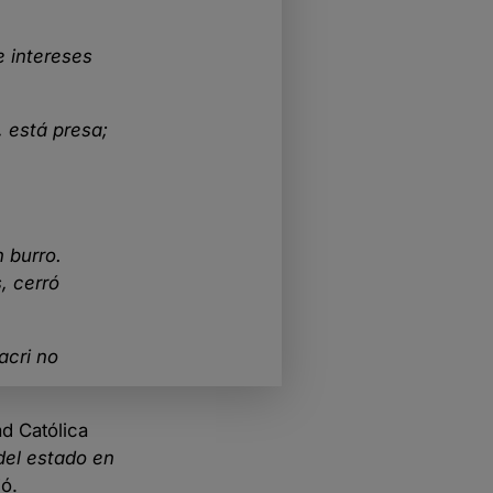
e intereses
, está presa;
 burro.
, cerró
acri no
ad Católica
del estado en
ó.