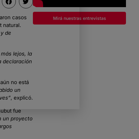
daron casos
Mirá nuestras entrevistas
 natural.
 y de
r más lejos, la
a declaración
 aún no está
abido un
eves”
, explicó.
hubut fue
n un proyecto
argos