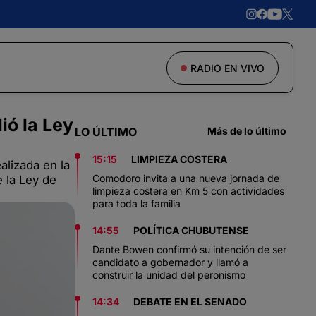
RADIO EN VIVO
ió la Ley
LO ÚLTIMO
Más de lo último
15:15
LIMPIEZA COSTERA
alizada en la
Comodoro invita a una nueva jornada de
e la Ley de
limpieza costera en Km 5 con actividades
para toda la familia
14:55
POLÍTICA CHUBUTENSE
Dante Bowen confirmó su intención de ser
candidato a gobernador y llamó a
construir la unidad del peronismo
14:34
DEBATE EN EL SENADO