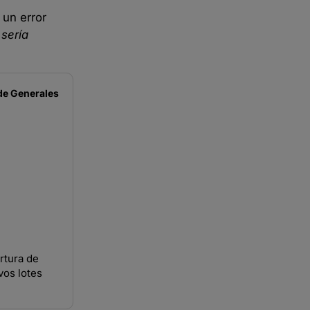
 un error
 sería
de
Generales
rtura de
vos lotes