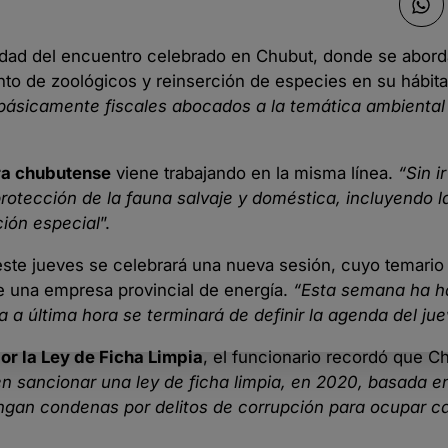
idad del encuentro celebrado en Chubut, donde se abor
o de zoológicos y reinserción de especies en su hábitat
 básicamente fiscales abocados a la temática ambiental
ra chubutense
viene trabajando en la misma línea.
“Sin i
otección de la fauna salvaje y doméstica, incluyendo l
ción especial
”.
 este jueves se celebrará una nueva sesión, cuyo temario
 de una empresa provincial de energía.
“Esta semana ha h
 a última hora se terminará de definir la agenda del ju
or la Ley de Ficha Limpia
, el funcionario recordó que C
en sancionar una ley de ficha limpia, en 2020, basada e
engan condenas por delitos de corrupción para ocupar c