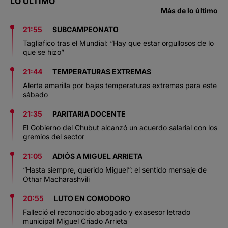
LO ÚLTIMO
Más de lo último
21:55
SUBCAMPEONATO
Tagliafico tras el Mundial: “Hay que estar orgullosos de lo
que se hizo”
21:44
TEMPERATURAS EXTREMAS
Alerta amarilla por bajas temperaturas extremas para este
sábado
21:35
PARITARIA DOCENTE
El Gobierno del Chubut alcanzó un acuerdo salarial con los
gremios del sector
21:05
ADIÓS A MIGUEL ARRIETA
“Hasta siempre, querido Miguel”: el sentido mensaje de
Othar Macharashvili
20:55
LUTO EN COMODORO
Falleció el reconocido abogado y exasesor letrado
municipal Miguel Criado Arrieta