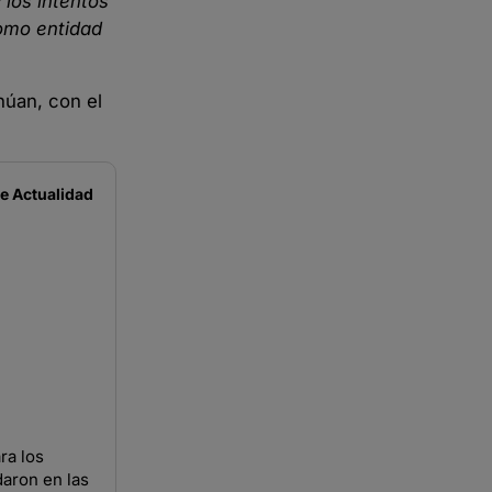
 los intentos
como entidad
núan, con el
de
Actualidad
ra los
daron en las