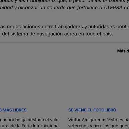
gados y los trabajadores que, a pesar de las presiones y
 unidad y alcanzar un acuerdo que fortalece a ATEPSA 
las negociaciones entre trabajadores y autoridades conti
te del sistema de navegación aérea en todo el país.
Más 
S MÁS LIBRES
SE VIENE EL FOTOLIBRO
igadora belga destacó el valor
Víctor Amigorena: “Esto es pa
ltural de la Feria Internacional
veteranos y para los que que