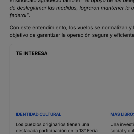
El sindicato agradeció también
“el apoyo de los dele
de deslegitimar las medidas, lograron mantener la
federal”
.
Con este entendimiento, los vuelos se normalizan y 
objetivo de garantizar la operación segura y eficien
TE INTERESA
IDENTIDAD CULTURAL
MÁS LIBRO
Los pueblos originarios tienen una
Una invest
destacada participación en la 13° Feria
social y cu