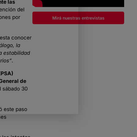
te las
vención del
iones por
Mirá nuestras entrevistas
resta conocer
álogo, la
a estabilidad
rios”
.
EPSA)
General de
el sábado 30
ó este paso
nes