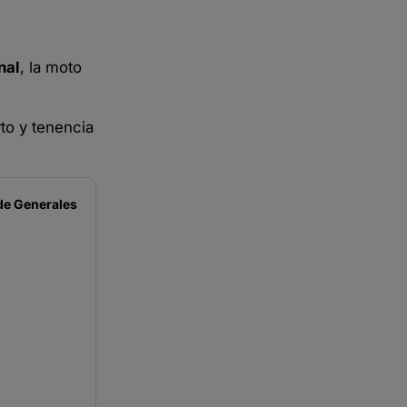
nal
, la moto
to y tenencia
de
Generales