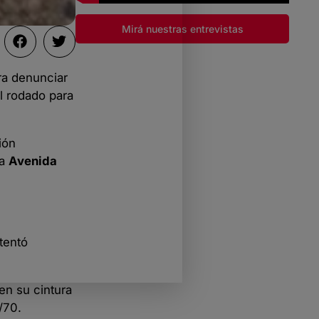
Mirá nuestras entrevistas
a denunciar
el rodado para
ión
la
Avenida
tentó
en su cintura
/70.