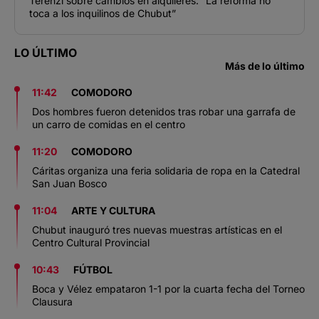
Terenzi sobre cambios en alquileres: “La reforma no
toca a los inquilinos de Chubut”
LO ÚLTIMO
Más de lo último
11:42
COMODORO
Dos hombres fueron detenidos tras robar una garrafa de
un carro de comidas en el centro
11:20
COMODORO
Cáritas organiza una feria solidaria de ropa en la Catedral
San Juan Bosco
11:04
ARTE Y CULTURA
Chubut inauguró tres nuevas muestras artísticas en el
Centro Cultural Provincial
10:43
FÚTBOL
Boca y Vélez empataron 1-1 por la cuarta fecha del Torneo
Clausura