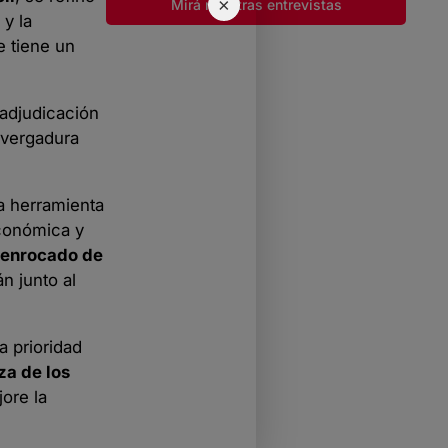
×
Mirá nuestras entrevistas
 y la
e tiene un
 adjudicación
nvergadura
a herramienta
económica y
enrocado de
n junto al
a prioridad
za de los
ore la