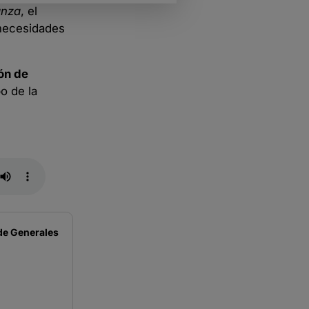
anza
, el
s necesidades
ión de
o de la
de
Generales