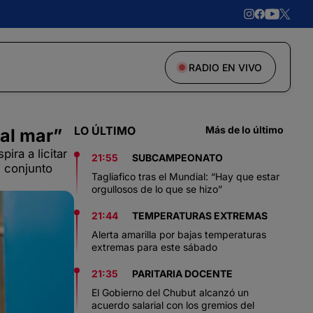
RADIO EN VIVO
LO ÚLTIMO
Más de lo último
 al mar”
ira a licitar
21:55
SUBCAMPEONATO
n conjunto
Tagliafico tras el Mundial: “Hay que estar
orgullosos de lo que se hizo”
21:44
TEMPERATURAS EXTREMAS
Alerta amarilla por bajas temperaturas
extremas para este sábado
21:35
PARITARIA DOCENTE
El Gobierno del Chubut alcanzó un
acuerdo salarial con los gremios del