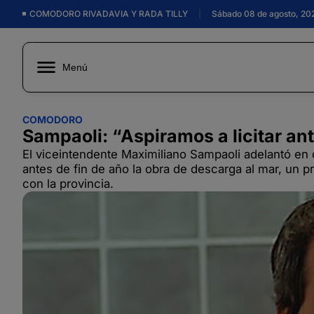
COMODORO RIVADAVIA Y RADA TILLY
|
Sábado 08 de agosto, 20
Menú
COMODORO
Sampaoli: “Aspiramos a licitar ant
El viceintendente Maximiliano Sampaoli adelantó en d
antes de fin de año la obra de descarga al mar, un p
con la provincia.