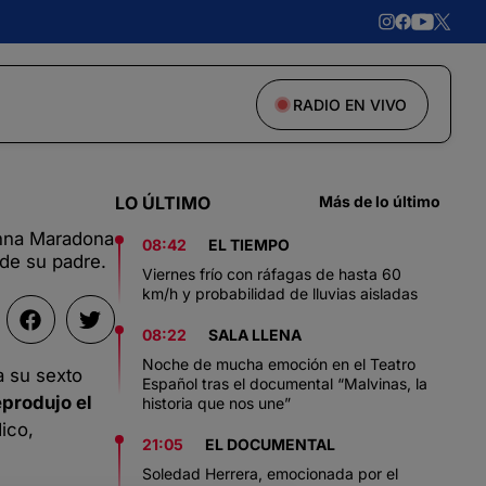
RADIO EN VIVO
LO ÚLTIMO
Más de lo último
ninna Maradona
08:42
EL TIEMPO
 de su padre.
Viernes frío con ráfagas de hasta 60
km/h y probabilidad de lluvias aisladas
08:22
SALA LLENA
Noche de mucha emoción en el Teatro
a su sexto
Español tras el documental “Malvinas, la
produjo el
historia que nos une”
ico,
21:05
EL DOCUMENTAL
Soledad Herrera, emocionada por el