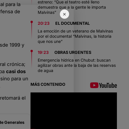
estreno: “Que el teatro esté lleno
al para la
demuestra que a la gente le importa
efensa de
Malvinas”
×
20:23
EL DOCUMENTAL
La emoción de un veterano de Malvinas
por el documental “Malvinas, la historia
que nos une”
esde 1999 y
19:23
OBRAS URGENTES
Emergencia hídrica en Chubut: buscan
al crónica;
agilizar obras ante la baja de las reservas
de agua
aba
casi dos
 sino para un
MÁS CONTENIDO
.
 retomará el
de
Generales