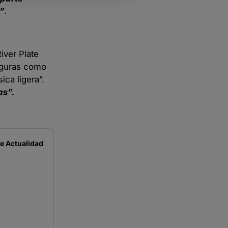
o”
.
iver Plate
figuras como
ca ligera”.
as”.
de
Actualidad