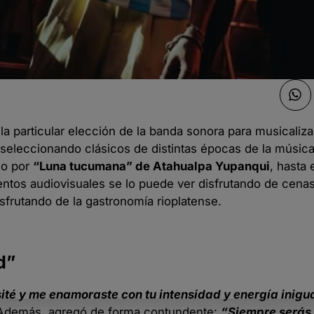
a particular elección de la banda sonora para musicaliza
l seleccionando clásicos de distintas épocas de la músic
do por
“Luna tucumana” de Atahualpa Yupanqui
, hasta 
ntos audiovisuales se lo puede ver disfrutando de cenas
sfrutando de la gastronomía rioplatense.
d”
sité y me enamoraste con tu intensidad y energía inigu
m. Además, agregó de forma contundente:
“Siempre serás