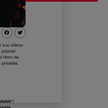
r sus videos
a popular
el ritmo de
 privadas,
alable”,
 parte