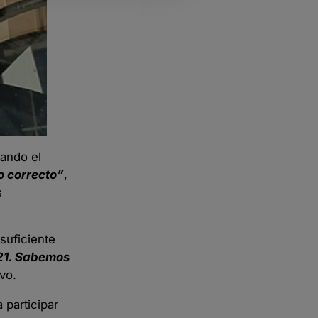
tando el
jo correcto”
,
s
suficiente
121. Sabemos
vo.
 participar