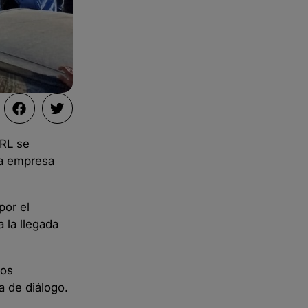
SRL se
va empresa
por el
 la llegada
los
a de diálogo.