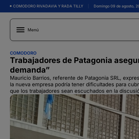
COMODORO RIVADAVIA Y RADA TILLY
|
Domingo 09 de agosto, 2
Menú
COMODORO
Trabajadores de Patagonia asegur
demanda”
Mauricio Barrios, referente de Patagonia SRL, expres
la nueva empresa podría tener dificultades para cu
que los trabajadores sean escuchados en la discusió