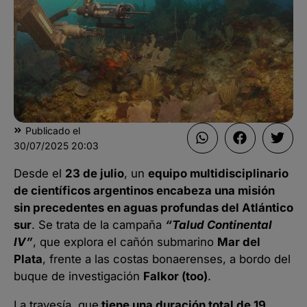
Publicado el
30/07/2025
20:03
Desde el
23 de julio
, un
equipo multidisciplinario
de científicos argentinos encabeza una misión
sin precedentes en aguas profundas del Atlántico
sur
. Se trata de la campaña
“Talud Continental
IV”
, que explora el cañón submarino
Mar del
Plata
, frente a las costas bonaerenses, a bordo del
buque de investigación
Falkor (too)
.
La travesía, que
tiene una duración total de 19