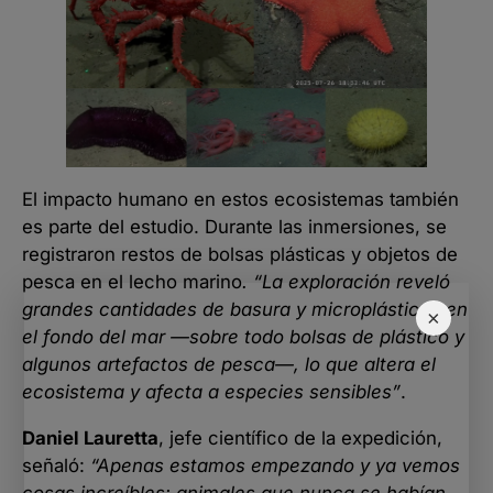
El impacto humano en estos ecosistemas también
es parte del estudio. Durante las inmersiones, se
registraron restos de bolsas plásticas y objetos de
pesca en el lecho marino
. “La exploración reveló
grandes cantidades de basura y microplásticos en
×
el fondo del mar —sobre todo bolsas de plástico y
algunos artefactos de pesca—, lo que altera el
ecosistema y afecta a especies sensibles”
.
Daniel Lauretta
, jefe científico de la expedición,
señaló:
“Apenas estamos empezando y ya vemos
cosas increíbles: animales que nunca se habían