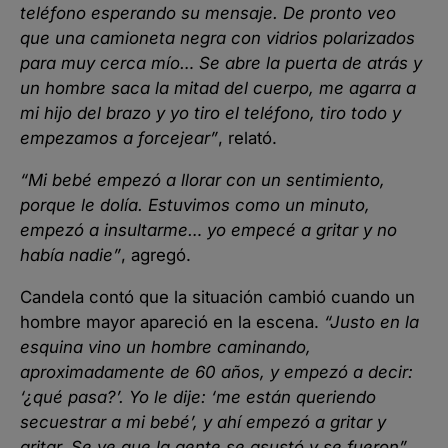
teléfono esperando su mensaje. De pronto veo
que una camioneta negra con vidrios polarizados
para muy cerca mío… Se abre la puerta de atrás y
un hombre saca la mitad del cuerpo, me agarra a
mi hijo del brazo y yo tiro el teléfono, tiro todo y
empezamos a forcejear”
, relató.
“Mi bebé empezó a llorar con un sentimiento,
porque le dolía. Estuvimos como un minuto,
empezó a insultarme… yo empecé a gritar y no
había nadie”
, agregó.
Candela contó que la situación cambió cuando un
hombre mayor apareció en la escena.
“Justo en la
esquina vino un hombre caminando,
aproximadamente de 60 años, y empezó a decir:
‘¿qué pasa?’. Yo le dije: ‘me están queriendo
secuestrar a mi bebé’, y ahí empezó a gritar y
gritar. Se ve que la gente se asustó y se fueron”
.