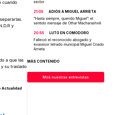
sector
zó cuando
21:05
ADIÓS A MIGUEL ARRIETA
“Hasta siempre, querido Miguel”: el
separarlas.
sentido mensaje de Othar Macharashvili
N.D.R y
20:55
LUTO EN COMODORO
Falleció el reconocido abogado y
exasesor letrado municipal Miguel Criado
Arrieta
do a que las
MÁS CONTENIDO
 y su traslado
Mirá nuestras entrevistas
e
Actualidad