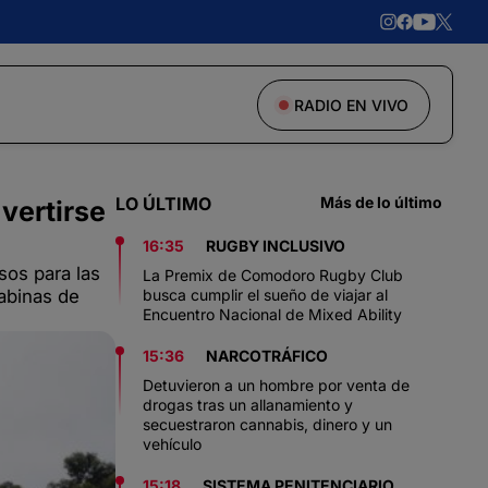
RADIO EN VIVO
LO ÚLTIMO
Más de lo último
vertirse
16:35
RUGBY INCLUSIVO
sos para las
La Premix de Comodoro Rugby Club
cabinas de
busca cumplir el sueño de viajar al
Encuentro Nacional de Mixed Ability
15:36
NARCOTRÁFICO
Detuvieron a un hombre por venta de
drogas tras un allanamiento y
secuestraron cannabis, dinero y un
vehículo
15:18
SISTEMA PENITENCIARIO