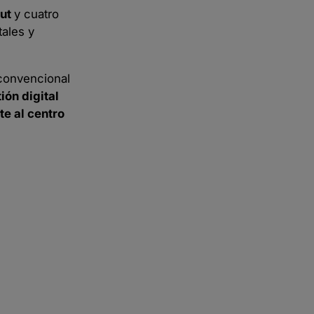
but
y cuatro
tales y
 convencional
ón digital
e al centro