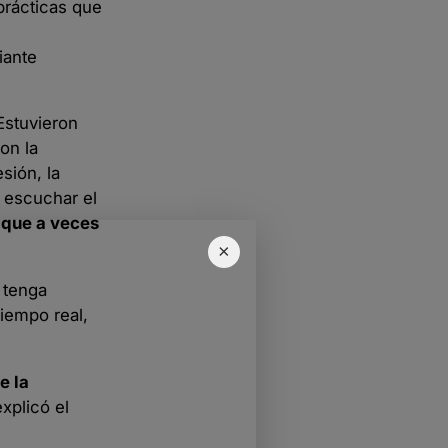
prácticas que
iante
Estuvieron
on la
sión, la
, escuchar el
 que a veces
×
 tenga
tiempo real,
e la
explicó el