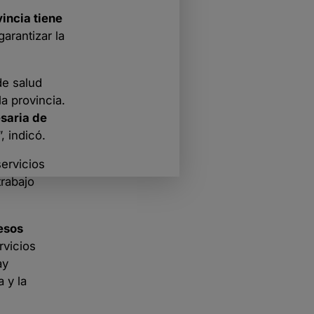
incia tiene
arantizar la
de salud
a provincia.
esaria de
”, indicó.
servicios
trabajo
 esos
rvicios
ay
 y la