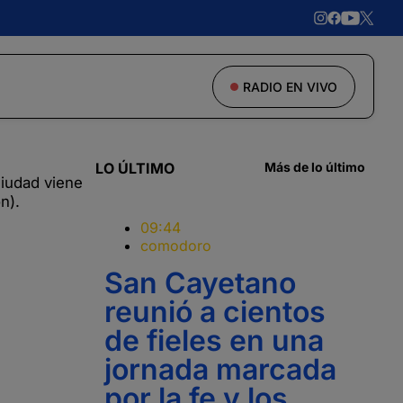
RADIO EN VIVO
LO ÚLTIMO
Más de lo último
ciudad viene
n).
09:44
comodoro
San Cayetano
reunió a cientos
de fieles en una
jornada marcada
por la fe y los