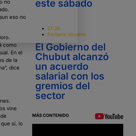
este sábado
ro no
ado.
 aun eso no
21:35
Paritaria docente
doro.
El Gobierno del
rá como
al. En el
Chubut alcanzó
s de la
un acuerdo
a”, dice
salarial con los
gremios del
sector
ones.
os vine
MÁS CONTENIDO
edé
que sí, lo