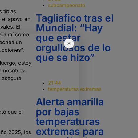
subcampeonato
 tibias
Tagliafico tras el
o el apoyo en
Mundial: “Hay
vales. El
para mí como
que estar
cochea un
×
orgullosos de lo
ucciones”.
que se hizo”
Huergo, estoy
n nosotros,
, asegura
21:44
temperaturas extremas
Alerta amarilla
por bajas
ntó que el
temperaturas
extremas para
año 2025, los