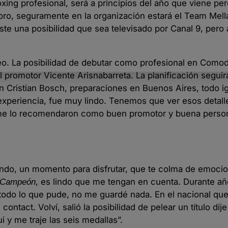
xing profesional, será a principios del año que viene pe
ro, seguramente en la organización estará el Team Mell
iste una posibilidad que sea televisado por Canal 9, pero
xeo. La posibilidad de debutar como profesional en Como
 promotor Vicente Arisnabarreta. La planificación segui
Cristian Bosch, preparaciones en Buenos Aires, todo igu
xperiencia, fue muy lindo. Tenemos que ver esos detalle
, me lo recomendaron como buen promotor y buena person
lindo, un momento para disfrutar, que te colma de emoci
, es lindo que me tengan en cuenta. Durante añ
 Campeón
e todo lo que pude, no me guardé nada. En el nacional qu
ntact. Volví, salió la posibilidad de pelear un título dije 
ui y me traje las seis medallas”.