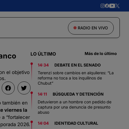
RADIO EN VIVO
LO ÚLTIMO
Más de lo último
ranco
14:34
DEBATE EN EL SENADO
on el objetivo
Terenzi sobre cambios en alquileres: “La
os.
reforma no toca a los inquilinos de
Chubut”
14:11
BÚSQUEDA Y DETENCIÓN
Detuvieron a un hombre con pedido de
o también en
captura por una denuncia de presunto
e viernes la
abuso
 a “fortalecer
14:04
IDENTIDAD CULTURAL
emporada 2026.