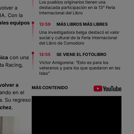
Los pueblos originarios tienen una
volver a
destacada participación en la 13° Feria
Internacional del Libro
IA. Con la
ales equipos
13:59
MÁS LIBROS MÁS LIBRES
Una investigadora belga destacó el valor
social y cultural de la Feria Internacional
del Libro de Comodoro
13:55
SE VIENE EL FOTOLIBRO
mica
con una
Víctor Amigorena: “Esto es para los
ta Racing,
veteranos y para los que quedaron en las
Islas”
volver a
MÁS CONTENIDO
rando en el
a. Su regreso
nchez
.