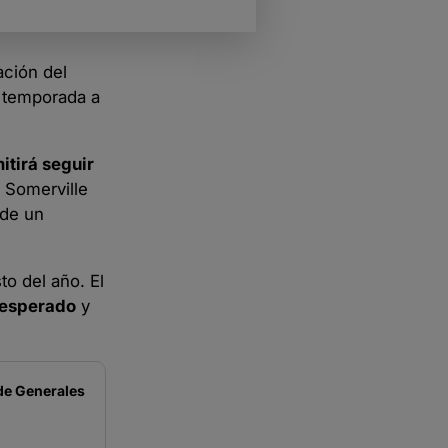
ación del
a temporada a
itirá seguir
o Somerville
 de un
to del año. El
 esperado
y
de
Generales