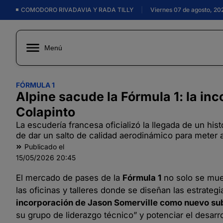
COMODORO RIVADAVIA Y RADA TILLY
|
Viernes 07 de agosto, 20
Menú
FÓRMULA 1
Alpine sacude la Fórmula 1: la in
Colapinto
La escudería francesa oficializó la llegada de un hi
de dar un salto de calidad aerodinámico para meter a
Publicado el
15/05/2026
20:45
El mercado de pases de la
Fórmula 1
no solo se muev
las oficinas y talleres donde se diseñan las estrategi
incorporación de Jason Somerville como nuevo sub
su grupo de liderazgo técnico” y potenciar el desar