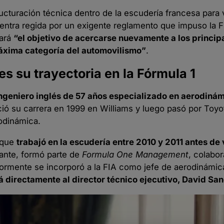
cturación técnica dentro de la escudería francesa para 
uentra regida por un exigente reglamento que impuso la F
cará
“el objetivo de acercarse nuevamente a los princip
máxima categoría del automovilismo”
.
s su trayectoria en la Fórmula 1
ngeniero inglés de 57 años especializado en aerodiná
ició su carrera en 1999 en Williams y luego pasó por Toyo
odinámica.
a que
trabajó en la escudería entre 2010 y 2011 antes de 
lante, formó parte de
Formula One Management
, colabo
iormente se incorporó a la FIA como jefe de aerodinámic
á directamente al director técnico ejecutivo, David Sa