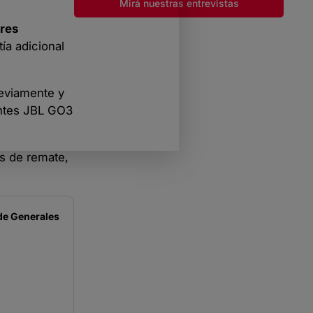
Mirá nuestras entrevistas
ires
ía adicional
reviamente y
antes JBL GO3
os de remate,
de
Generales