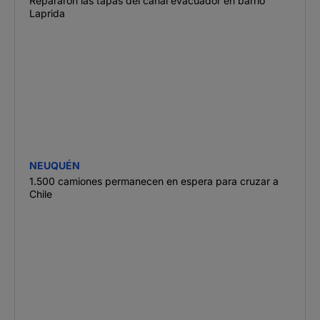
Repararon las tapas del canal evacuador en barrio
Laprida
NEUQUÉN
1.500 camiones permanecen en espera para cruzar a
Chile