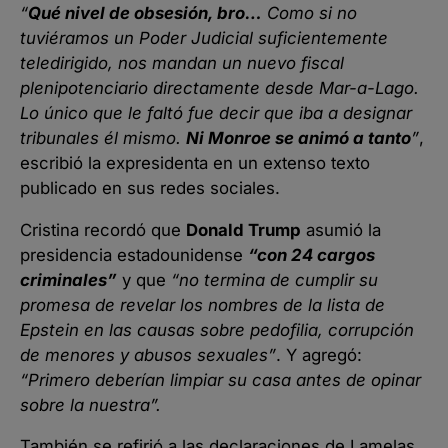
“
Qué nivel de obsesión, bro…
Como si no
tuviéramos un Poder Judicial suficientemente
teledirigido, nos mandan un nuevo fiscal
plenipotenciario directamente desde Mar-a-Lago.
Lo único que le faltó fue decir que iba a designar
tribunales él mismo.
Ni Monroe se animó a tanto
”
,
escribió la expresidenta en un extenso texto
publicado en sus redes sociales.
Cristina recordó que
Donald Trump
asumió la
presidencia estadounidense
“con 24 cargos
criminales”
y que
“no termina de cumplir su
promesa de revelar los nombres de la lista de
Epstein en las causas sobre pedofilia, corrupción
de menores y abusos sexuales”
. Y agregó:
“Primero deberían limpiar su casa antes de opinar
sobre la nuestra”.
También se refirió a las declaraciones de Lamelas