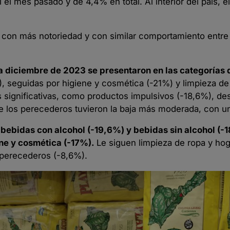
l mes pasado y de 4,4% en total. Al interior del país, 
s con más notoriedad y con similar comportamiento entre
a diciembre de 2023 se presentaron en las categorías
, seguidas por higiene y cosmética (-21%) y limpieza de
 significativas, como productos impulsivos (-18,6%), de
ue los perecederos tuvieron la baja más moderada, con u
bebidas con alcohol (-19,6%) y bebidas sin alcohol (-
ene y cosmética (-17%).
Le siguen limpieza de ropa y hog
 perecederos (-8,6%).