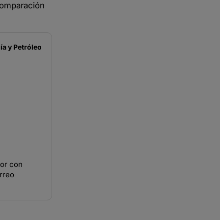
 comparación
a y Petróleo
ior con
rreo