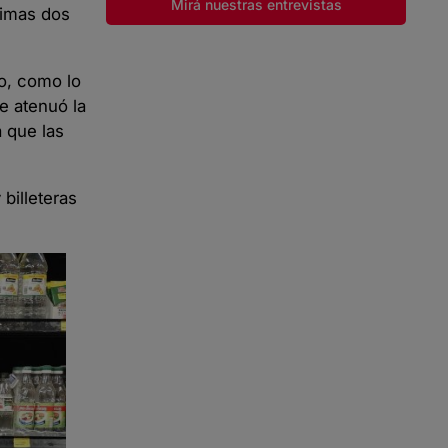
Mirá nuestras entrevistas
timas dos
o, como lo
e atenuó la
a que las
billeteras