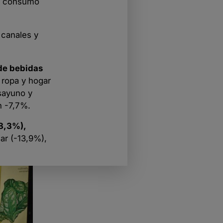
el consumo
 canales y
 de bebidas
 ropa y hogar
sayuno y
n -7,7%.
18,3%),
ar (-13,9%),