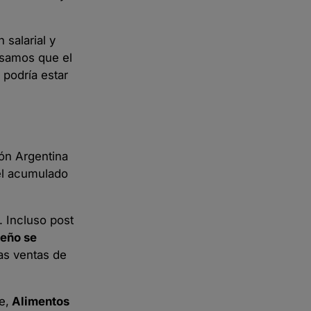
 salarial y
nsamos que el
 podría estar
ón Argentina
el acumulado
. Incluso post
deño se
las ventas de
e,
Alimentos