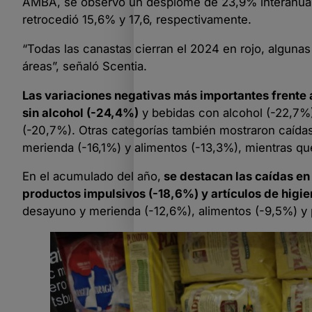
AMBA, se observó un desplome de 23,9% interanual e
retrocedió 15,6% y 17,6, respectivamente.
“Todas las canastas cierran el 2024 en rojo, alguna
áreas”, señaló Scentia.
Las variaciones negativas más importantes frente 
sin alcohol (-24,4%)
y bebidas con alcohol (-22,7%)
(-20,7%). Otras categorías también mostraron caídas
merienda (-16,1%) y alimentos (-13,3%), mientras q
En el acumulado del año,
se destacan las caídas en 
productos impulsivos (-18,6%) y artículos de higi
desayuno y merienda (-12,6%), alimentos (-9,5%) y