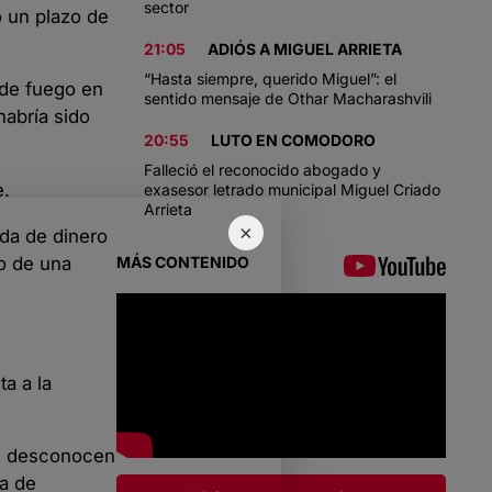
sector
o un plazo de
21:05
ADIÓS A MIGUEL ARRIETA
“Hasta siempre, querido Miguel”: el
 de fuego en
sentido mensaje de Othar Macharashvili
habría sido
20:55
LUTO EN COMODORO
Falleció el reconocido abogado y
e.
exasesor letrado municipal Miguel Criado
Arrieta
×
uda de dinero
io de una
MÁS CONTENIDO
a a la
te desconocen
ta de