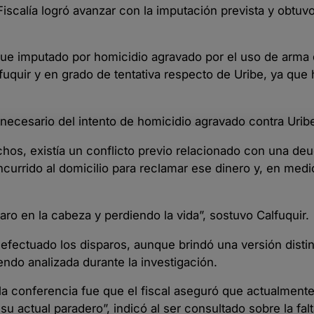
Fiscalía logró avanzar con la imputación prevista y obtuv
o fue imputado por homicidio agravado por el uso de arma
quir y en grado de tentativa respecto de Uribe, ya que 
 necesario del intento de homicidio agravado contra Urib
chos, existía un conflicto previo relacionado con una de
oncurrido al domicilio para reclamar ese dinero y, en med
ro en la cabeza y perdiendo la vida”, sostuvo Calfuquir.
ectuado los disparos, aunque brindó una versión distint
iendo analizada durante la investigación.
 la conferencia fue que el fiscal aseguró que actualmen
 actual paradero”, indicó al ser consultado sobre la fal