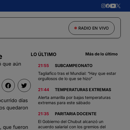
RADIO EN VIVO
LO ÚLTIMO
Más de lo último
e
ó que aún
21:55
SUBCAMPEONATO
Tagliafico tras el Mundial: “Hay que estar
orgullosos de lo que se hizo”
21:44
TEMPERATURAS EXTREMAS
Alerta amarilla por bajas temperaturas
ocurrido días
extremas para este sábado
dos quedaron
21:35
PARITARIA DOCENTE
El Gobierno del Chubut alcanzó un
a, que fueron
acuerdo salarial con los gremios del