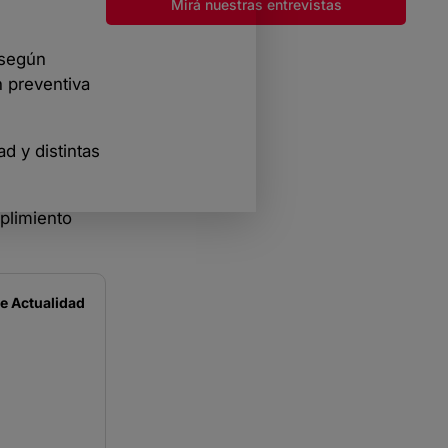
Mirá nuestras entrevistas
—según
n preventiva
d y distintas
plimiento
de
Actualidad