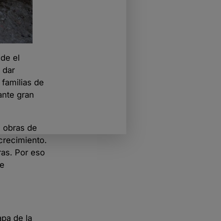
sde el
 dar
familias de
ante gran
 obras de
crecimiento.
ras. Por eso
ue
apa de la