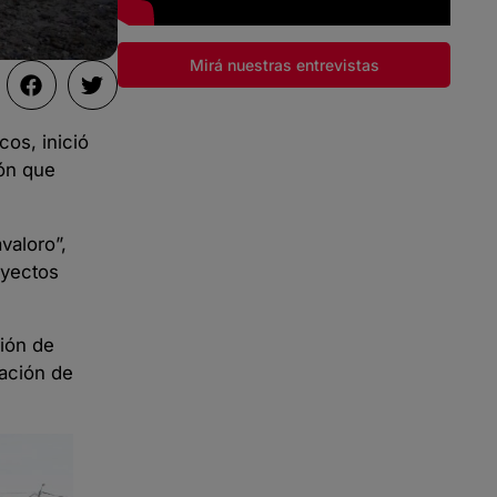
Mirá nuestras entrevistas
cos, inició
ión que
valoro”,
oyectos
ción de
ración de