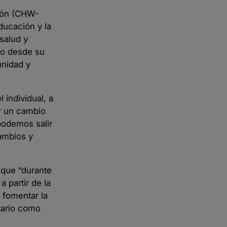
ción (CHW-
ducación y la
salud y
ho desde su
unidad y
individual, a
ar un cambio
podemos salir
ambios y
ó que “durante
 partir de la
 fomentar la
tario como