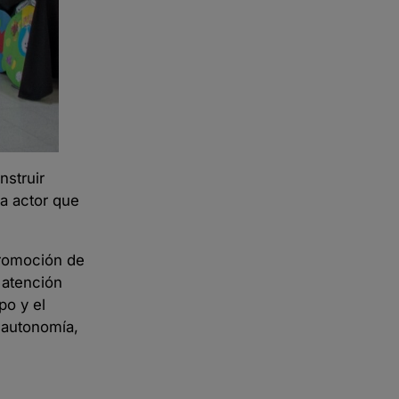
nstruir
da actor que
 promoción de
 atención
po y el
r autonomía,