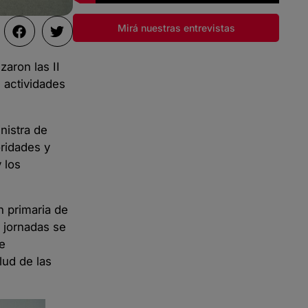
Mirá nuestras entrevistas
aron las II
 actividades
nistra de
oridades y
 los
n primaria de
 jornadas se
 e
lud de las