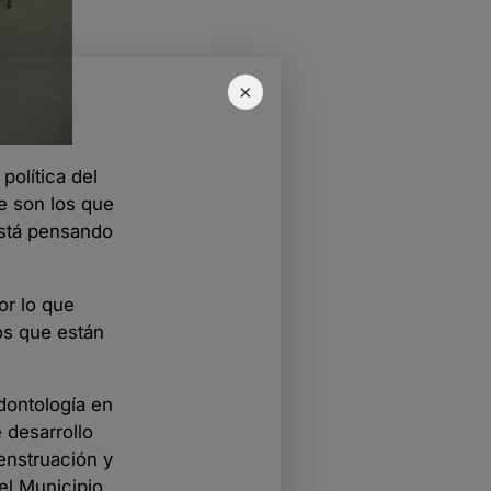
×
política del
e son los que
está pensando
or lo que
os que están
odontología en
 desarrollo
menstruación y
el Municipio.