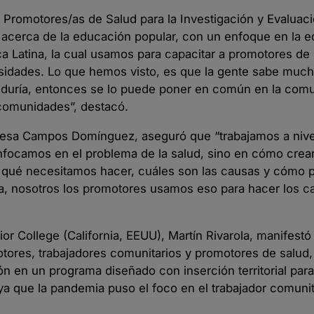
e Promotores/as de Salud para la Investigación y Evalua
á acerca de la educación popular, con un enfoque en la e
a Latina, la cual usamos para capacitar a promotores de 
ersidades. Lo que hemos visto, es que la gente sabe muc
biduría, entonces se lo puede poner en común en la com
 comunidades”, destacó.
resa Campos Domínguez, aseguró que “trabajamos a nivel 
enfocamos en el problema de la salud, sino en cómo cre
r qué necesitamos hacer, cuáles son las causas y cómo 
a, nosotros los promotores usamos eso para hacer los c
nior College (California, EEUU), Martín Rivarola, manifest
tores, trabajadores comunitarios y promotores de salud, a
n en un programa diseñado con inserción territorial para
 ya que la pandemia puso el foco en el trabajador comuni