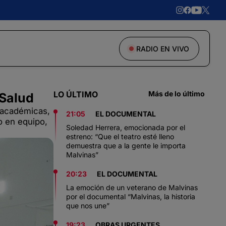
RADIO EN VIVO
LO ÚLTIMO
Más de lo último
 Salud
s académicas,
21:05
EL DOCUMENTAL
jo en equipo,
Soledad Herrera, emocionada por el
estreno: “Que el teatro esté lleno
demuestra que a la gente le importa
Malvinas”
20:23
EL DOCUMENTAL
La emoción de un veterano de Malvinas
por el documental “Malvinas, la historia
que nos une”
19:23
OBRAS URGENTES