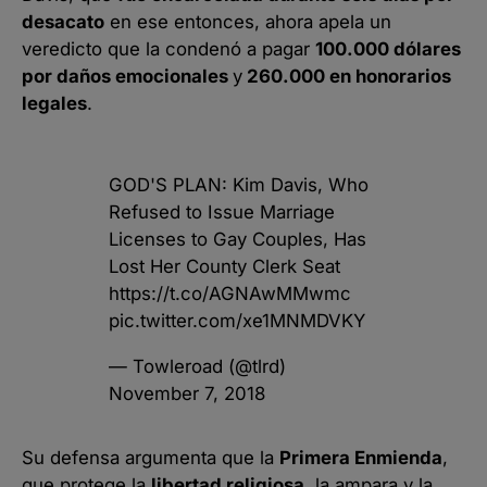
desacato
en ese entonces, ahora apela un
veredicto que la condenó a pagar
100.000 dólares
por daños emocionales
y
260.000 en honorarios
legales
.
GOD'S PLAN: Kim Davis, Who
Refused to Issue Marriage
Licenses to Gay Couples, Has
Lost Her County Clerk Seat
https://t.co/AGNAwMMwmc
pic.twitter.com/xe1MNMDVKY
— Towleroad (@tlrd)
November 7, 2018
Su defensa argumenta que la
Primera Enmienda
,
que protege la
libertad religiosa
, la ampara y la