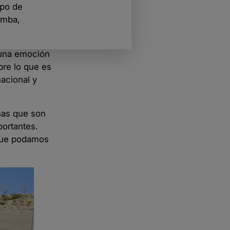
ipo de
umba,
 una emoción
bre lo que es
nacional y
nas que son
portantes.
 que podamos