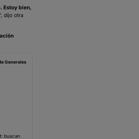
. Estoy bien,
 dijo otra
vación
de
Generales
t: buscan