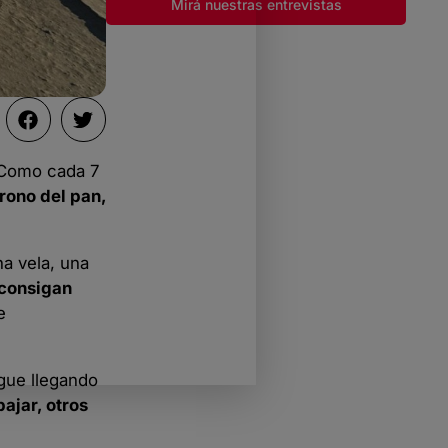
Mirá nuestras entrevistas
. Como cada 7
trono del pan,
na vela, una
 consigan
e
igue llegando
ajar, otros