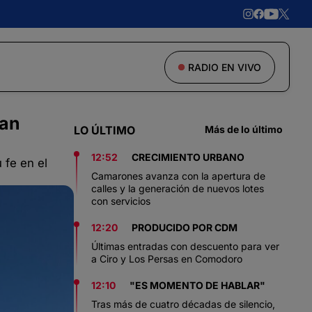
RADIO EN VIVO
San
LO ÚLTIMO
Más de lo último
12:52
CRECIMIENTO URBANO
 fe en el
Camarones avanza con la apertura de
calles y la generación de nuevos lotes
con servicios
12:20
PRODUCIDO POR CDM
Últimas entradas con descuento para ver
a Ciro y Los Persas en Comodoro
12:10
"ES MOMENTO DE HABLAR"
Tras más de cuatro décadas de silencio,