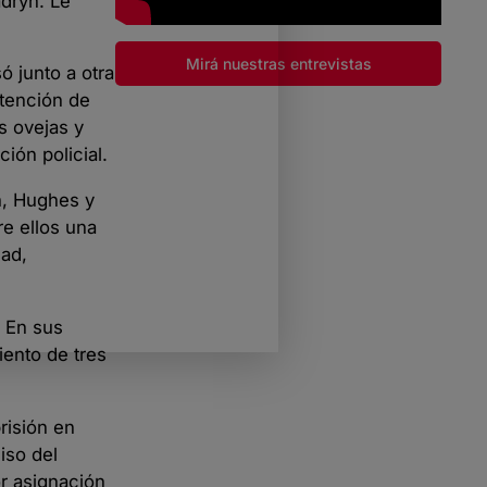
adryn. Le
Mirá nuestras entrevistas
ó junto a otra
ntención de
s ovejas y
ión policial.
n, Hughes y
re ellos una
dad,
. En sus
iento de tres
risión en
iso del
or asignación