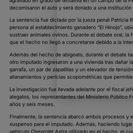
agravado en grado de tentativa en un campo de la Pe
decomisaron el auto y será donado a una institución 
La sentencia fue dictada por la jueza penal Patricia
persona al establecimiento ganadero “El Hinojo”, ub
sustraer animales ovinos. Durante el debate oral, la
que el hecho no llegó a concretarse debido a la inter
Además del hecho de abigeato, durante el debate ta
otro imputado ingresaron a una vivienda tras dañar l
garrafa, un par de zapatillas y un elevador de tensió
allanamientos y pericias scopométricas que permitie
La investigación fue llevada adelante por el fiscal je
alegatos, los representantes del Ministerio Público F
años y seis meses.
Finalmente, la sentencia abarcó ambos procesos y e
suspenso para el imputado. Además, haciendo lugar a
vehículo Chevrolet Astra utilizado en el hecho, el cu