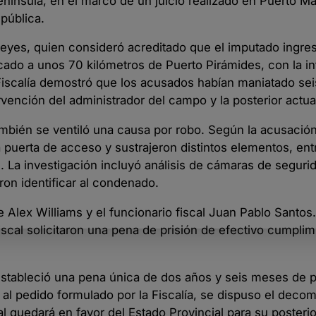
nínsula, en el marco de un juicio realizado en Puerto M
pública.
 Reyes, quien consideró acreditado que el imputado ingres
icado a unos 70 kilómetros de Puerto Pirámides, con la i
 Fiscalía demostró que los acusados habían maniatado sei
vención del administrador del campo y la posterior actuac
mbién se ventiló una causa por robo. Según la acusació
a puerta de acceso y sustrajeron distintos elementos, ent
n. La investigación incluyó análisis de cámaras de seguri
ron identificar al condenado.
fe Alex Williams y el funcionario fiscal Juan Pablo Santos
iscal solicitaron una pena de prisión de efectivo cumplim
stableció una pena única de dos años y seis meses de p
l pedido formulado por la Fiscalía, se dispuso el decom
al quedará en favor del Estado Provincial para su posteri