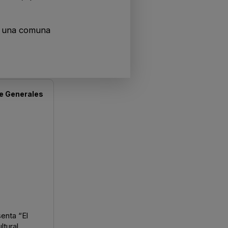
en una comuna
de
Generales
enta “El
ltural