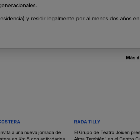
generacionales.
esidencia) y residir legalmente por al menos dos años 
Más 
 COSTERA
RADA TILLY
nvita a una nueva jornada de
El Grupo de Teatro Joiuen pres
stera en Km 5 con actividades
Alma También” en el Centro Cu