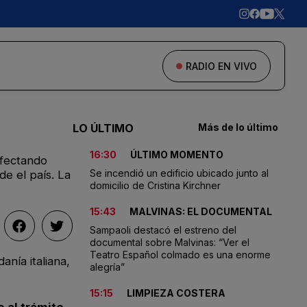
RADIO EN VIVO
LO ÚLTIMO
Más de lo último
16:30
ÚLTIMO MOMENTO
afectando
Se incendió un edificio ubicado junto al
de el país. La
domicilio de Cristina Kirchner
15:43
MALVINAS: EL DOCUMENTAL
Sampaoli destacó el estreno del
documental sobre Malvinas: “Ver el
Teatro Español colmado es una enorme
anía italiana,
alegría”
15:15
LIMPIEZA COSTERA
o al trámite