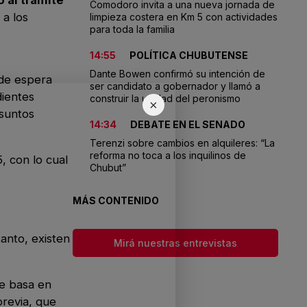
Comodoro invita a una nueva jornada de
 a los
limpieza costera en Km 5 con actividades
para toda la familia
14:55
POLÍTICA CHUBUTENSE
Dante Bowen confirmó su intención de
 de espera
ser candidato a gobernador y llamó a
dientes
construir la unidad del peronismo
×
Asuntos
14:34
DEBATE EN EL SENADO
Terenzi sobre cambios en alquileres: “La
reforma no toca a los inquilinos de
, con lo cual
Chubut”
MÁS CONTENIDO
tanto, existen
Mirá nuestras entrevistas
se basa en
previa, que