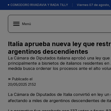
COMODORO RIVADAVIA Y RADA TILLY
|
Viernes 07 de agosto,
Menú
Italia aprueba nueva ley que rest
argentinos descendientes
La Cámara de Diputados italiana aprobó una ley que r
principalmente a bisnietos de italianos residentes en A
medida busca ordenar los procesos ante el alto volu
Publicado el
20/05/2025
21:52
La Cámara de Diputados de Italia convirtió en ley un 
afectando a miles de argentinos descendientes de it
La normativa fue aprobada con 137 votos a favor, 8