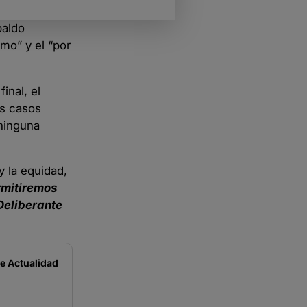
paldo
ómo” y el “por
inal, el
os casos
 ninguna
y la equidad,
rmitiremos
Deliberante
de
Actualidad