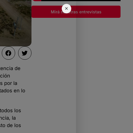
×
Mirá nuestras entrevistas
tencia de
ación
s por la
tados en lo
todos los
cia, la
sto de los