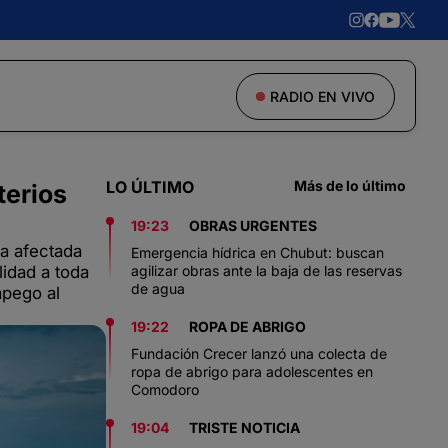
RADIO EN VIVO
LO ÚLTIMO
Más de lo último
terios
19:23
OBRAS URGENTES
ea afectada
Emergencia hídrica en Chubut: buscan
lidad a toda
agilizar obras ante la baja de las reservas
de agua
apego al
19:22
ROPA DE ABRIGO
Fundación Crecer lanzó una colecta de
ropa de abrigo para adolescentes en
Comodoro
19:04
TRISTE NOTICIA