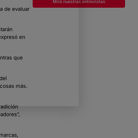
Mirá nuestras entrevistas
a de evaluar
starán
 expresó en
entras que
del
e cosas más.
radición
nadores”,
 marcas,