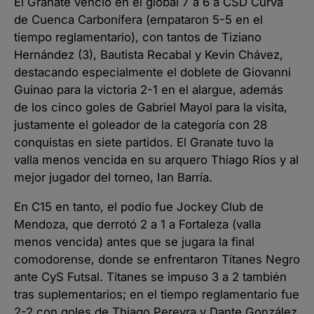
El Granate venció en el global 7 a 6 a CSD Curva
de Cuenca Carbonífera (empataron 5-5 en el
tiempo reglamentario), con tantos de Tiziano
Hernández (3), Bautista Recabal y Kevin Chávez,
destacando especialmente el doblete de Giovanni
Guinao para la victoria 2-1 en el alargue, además
de los cinco goles de Gabriel Mayol para la visita,
justamente el goleador de la categoría con 28
conquistas en siete partidos. El Granate tuvo la
valla menos vencida en su arquero Thiago Ríos y al
mejor jugador del torneo, Ian Barría.
En C15 en tanto, el podio fue Jockey Club de
Mendoza, que derrotó 2 a 1 a Fortaleza (valla
menos vencida) antes que se jugara la final
comodorense, donde se enfrentaron Titanes Negro
ante CyS Futsal. Titanes se impuso 3 a 2 también
tras suplementarios; en el tiempo reglamentario fue
2-2 con goles de Thiago Pereyra y Dante González