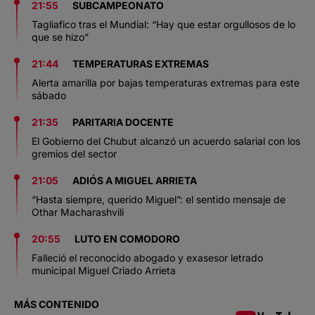
21:55
SUBCAMPEONATO
Tagliafico tras el Mundial: “Hay que estar orgullosos de lo
que se hizo”
21:44
TEMPERATURAS EXTREMAS
Alerta amarilla por bajas temperaturas extremas para este
sábado
21:35
PARITARIA DOCENTE
El Gobierno del Chubut alcanzó un acuerdo salarial con los
gremios del sector
21:05
ADIÓS A MIGUEL ARRIETA
“Hasta siempre, querido Miguel”: el sentido mensaje de
Othar Macharashvili
20:55
LUTO EN COMODORO
Falleció el reconocido abogado y exasesor letrado
municipal Miguel Criado Arrieta
MÁS CONTENIDO